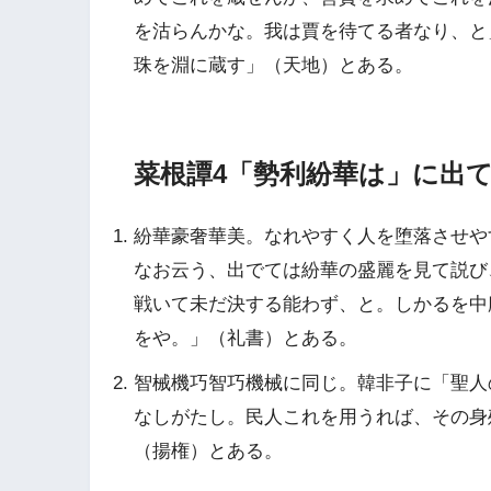
を沽らんかな。我は賈を待てる者なり、と
珠を淵に蔵す」（天地）とある。
菜根譚4「勢利紛華は」に出
紛華豪奢華美。なれやすく人を堕落させや
なお云う、出でては紛華の盛麗を見て説び
戦いて未だ決する能わず、と。しかるを中
をや。」（礼書）とある。
智械機巧智巧機械に同じ。韓非子に「聖人
なしがたし。民人これを用うれば、その身
（揚権）とある。