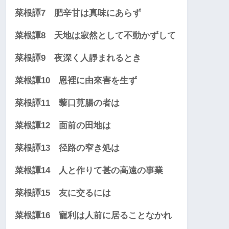
菜根譚7 肥辛甘は真味にあらず
菜根譚8 天地は寂然として不動かずして
菜根譚9 夜深く人靜まれるとき
菜根譚10 恩裡に由來害を生ず
菜根譚11 藜口莧腸の者は
菜根譚12 面前の田地は
菜根譚13 径路の窄き処は
菜根譚14 人と作りて甚の高遠の事業
菜根譚15 友に交るには
菜根譚16 寵利は人前に居ることなかれ