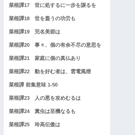
菜根譚17 世に処するに一步を譲るを
菜根譚18 世を蓋うの功労も
菜根譚19 完名美節は
菜根譚20 事々、個の有余不尽の意思を
菜根譚21 家庭に個の真仏あり
菜根譚22 動を好む者は、雲電風燈
菜根譚 前集意味 1-50
菜根譚23 人の悪を攻めむるは
菜根譚24 糞虫は至機なるも
菜根譚25 玲高伝傲は