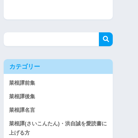
カテゴリー
菜根譚前集
菜根譚後集
菜根譚名言
菜根譚(さいこんたん)・洪自誠を愛読書に
上げる方