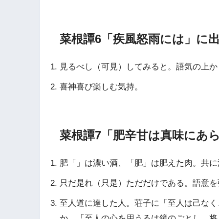
菜根譚6「疾風怒雨には」に
見るべし（可見）してみると。語気の上か
喜神喜び楽しむ気持。
菜根譚7「肥辛甘は真味にあ
肥「」は濃い酒、「肥」は肥えた肉。共に
只だ是れ（只是）ただだけである。語意を
至人道に達した人。荘子に「至人は己なく
か、「至人の心を用うるは鏡のごとし。将