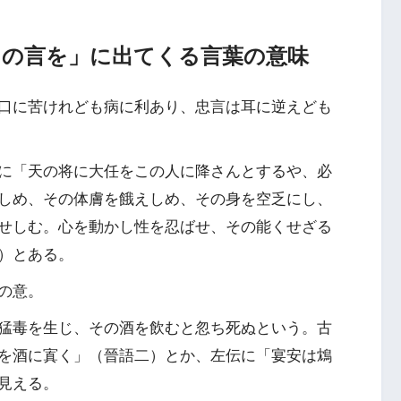
うの言を」に出てくる言葉の意味
口に苦けれども病に利あり、忠言は耳に逆えども
に「天の将に大任をこの人に降さんとするや、必
しめ、その体膚を餓えしめ、その身を空乏にし、
せしむ。心を動かし性を忍ばせ、その能くせざる
）とある。
の意。
猛毒を生じ、その酒を飲むと忽ち死ぬという。古
を酒に寘く」（晉語二）とか、左伝に「宴安は鴆
見える。