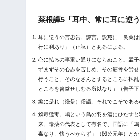
菜根譚5「耳中、常に耳に逆
耳に逆うの言忠告、諫言。説苑に「良薬は
行に利あり」（正諫）とあるによる。
心に払るの事重い通りにならぬこと。孟子
ずまずその心志を苦しめ、その筋骨を労せ
行うこと、そのなさんとするところに払乱
ところを曾益せしむる所以なり」（告子下
纔に是れ（纔是）俗語。それでこそである
鴆毒猛毒。鴆という鳥の羽を酒にひたすと
来、毒薬の代表として有名で、国語に「鴆
毒なり、懐うべからず」（閔公元年）とか