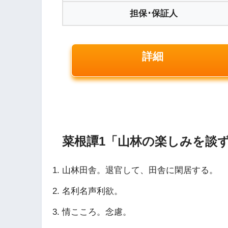
担保･保証人
詳細
菜根譚1「山林の楽しみを談
山林田舎。退官して、田舎に閑居する。
名利名声利欲。
情こころ。念慮。