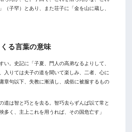
」（子罕）とあり、また荘子に「金を山に蔵し、
てくる言葉の意味
すい。史記に「子夏、門人の高弟なるよりして、
、入りては夫子の道を聞いて楽しみ、二者、心に
庸章句以下、失教に漸漬し、成俗に被服するもの
の道は智と巧とを去る。智巧去らずんば以て常と
殃多く、主上これを用うれば、その国危亡す」