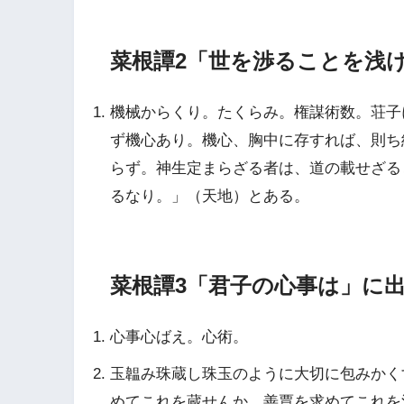
菜根譚2「世を渉ることを浅
機械からくり。たくらみ。権謀術数。荘子
ず機心あり。機心、胸中に存すれば、則ち
らず。神生定まらざる者は、道の載せざる
るなり。」（天地）とある。
菜根譚3「君子の心事は」に
心事心ばえ。心術。
玉韞み珠蔵し珠玉のように大切に包みかく
めてこれを蔵せんか、善賈を求めてこれを