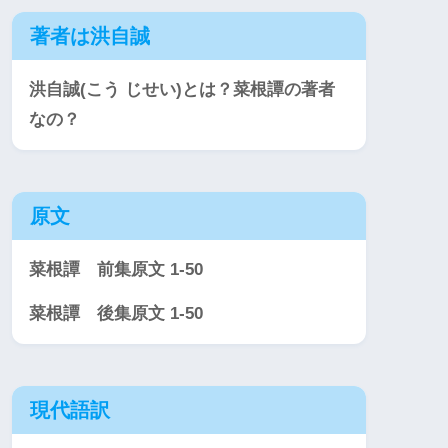
著者は洪自誠
洪自誠(こう じせい)とは？菜根譚の著者
なの？
原文
菜根譚 前集原文 1-50
菜根譚 後集原文 1-50
現代語訳