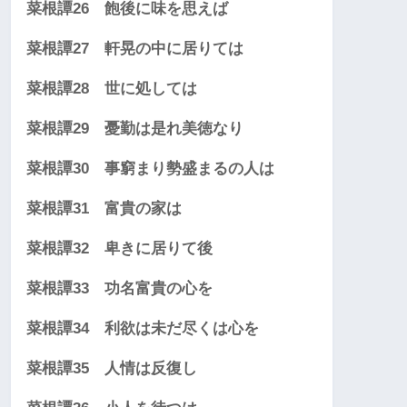
菜根譚26 飽後に味を思えば
菜根譚27 軒晃の中に居りては
菜根譚28 世に処しては
菜根譚29 憂勤は是れ美徳なり
菜根譚30 事窮まり勢盛まるの人は
菜根譚31 富貴の家は
菜根譚32 卑きに居りて後
菜根譚33 功名富貴の心を
菜根譚34 利欲は未だ尽くは心を
菜根譚35 人情は反復し