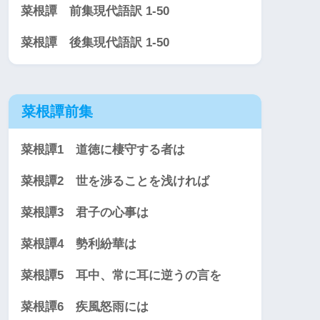
菜根譚 前集現代語訳 1-50
菜根譚 後集現代語訳 1-50
菜根譚前集
菜根譚1 道徳に棲守する者は
菜根譚2 世を渉ることを浅ければ
菜根譚3 君子の心事は
菜根譚4 勢利紛華は
菜根譚5 耳中、常に耳に逆うの言を
菜根譚6 疾風怒雨には