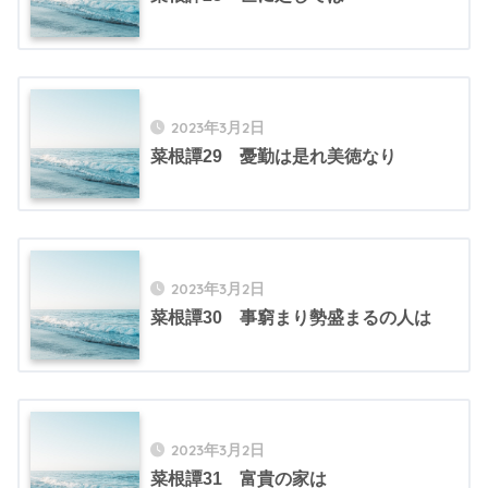
2023年3月2日
菜根譚29 憂勤は是れ美徳なり
2023年3月2日
菜根譚30 事窮まり勢盛まるの人は
2023年3月2日
菜根譚31 富貴の家は