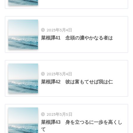
2023年3月4日
菜根譚41 念頭の濃やかなる者は
2023年3月4日
菜根譚42 彼は富もてせば我は仁
2023年3月5日
菜根譚43 身を立つるに一歩を高くし
て