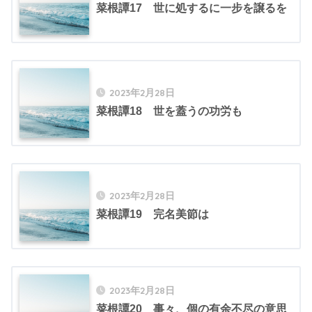
菜根譚17 世に処するに一步を譲るを
2023年2月28日
菜根譚18 世を蓋うの功労も
2023年2月28日
菜根譚19 完名美節は
2023年2月28日
菜根譚20 事々、個の有余不尽の意思