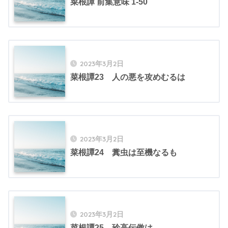
菜根譚 前集意味 1-50
2023年3月2日
菜根譚23 人の悪を攻めむるは
2023年3月2日
菜根譚24 糞虫は至機なるも
2023年3月2日
菜根譚25 玲高伝傲は