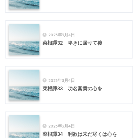
2023年3月4日
菜根譚32 卑きに居りて後
2023年3月4日
菜根譚33 功名富貴の心を
2023年3月4日
菜根譚34 利欲は未だ尽くは心を