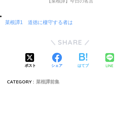
【菜根譚】今日の名言
菜根譚1 道徳に棲守する者は
SHARE
LINE
ポスト
シェア
はてブ
CATEGORY :
菜根譚前集