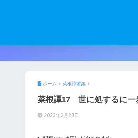
ホーム
菜根譚前集
菜根譚17 世に処するに一
2023年2月28日