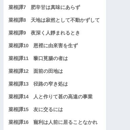
菜根譚7 肥辛甘は真味にあらず
菜根譚8 天地は寂然として不動かずして
菜根譚9 夜深く人靜まれるとき
菜根譚10 恩裡に由來害を生ず
菜根譚11 藜口莧腸の者は
菜根譚12 面前の田地は
菜根譚13 径路の窄き処は
菜根譚14 人と作りて甚の高遠の事業
菜根譚15 友に交るには
菜根譚16 寵利は人前に居ることなかれ