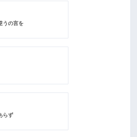
逆うの言を
あらず