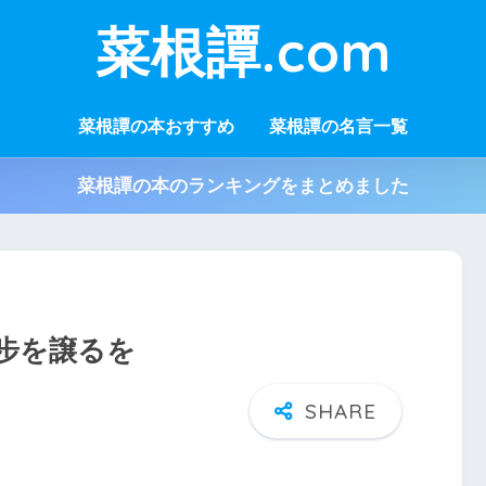
菜根譚.com
菜根譚の本おすすめ
菜根譚の名言一覧
菜根譚の本のランキングをまとめました
步を譲るを