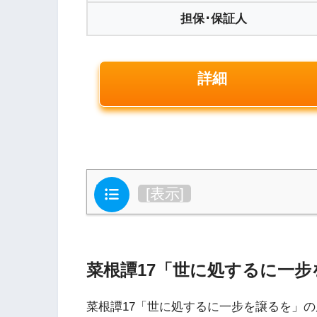
担保･保証人
詳細
目次
[
表示
]
菜根譚17「世に処するに一
菜根譚17「世に処するに一步を譲るを」