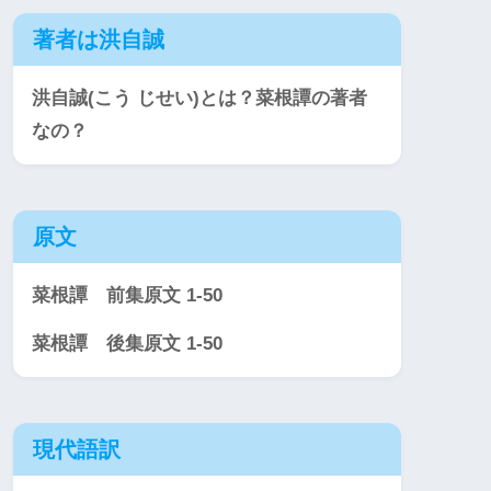
著者は洪自誠
洪自誠(こう じせい)とは？菜根譚の著者
なの？
原文
菜根譚 前集原文 1-50
菜根譚 後集原文 1-50
現代語訳