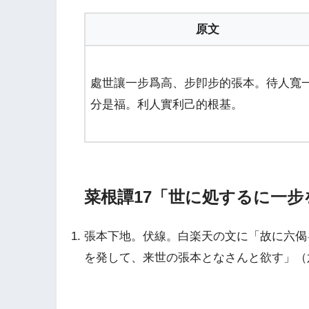
原文
處世讓一步爲高、步卽步的張本。待人寬
分是福。利人實利己的根基。
菜根譚17「世に処するに一
張本下地。伏線。白楽天の文に「故に六偈
を発して、来世の張本となさんと欲す」（