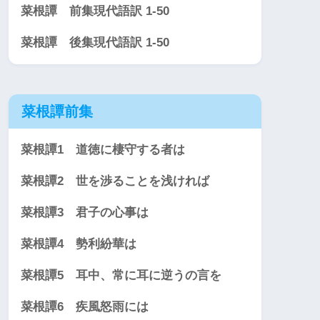
菜根譚 前集現代語訳 1-50
菜根譚 後集現代語訳 1-50
菜根譚前集
菜根譚1 道徳に棲守する者は
菜根譚2 世を渉ることを浅ければ
菜根譚3 君子の心事は
菜根譚4 勢利紛華は
菜根譚5 耳中、常に耳に逆うの言を
菜根譚6 疾風怒雨には