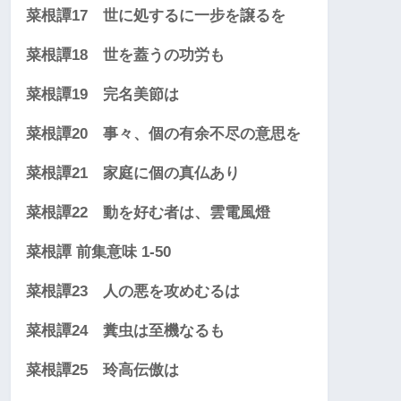
菜根譚17 世に処するに一步を譲るを
菜根譚18 世を蓋うの功労も
菜根譚19 完名美節は
菜根譚20 事々、個の有余不尽の意思を
菜根譚21 家庭に個の真仏あり
菜根譚22 動を好む者は、雲電風燈
菜根譚 前集意味 1-50
菜根譚23 人の悪を攻めむるは
菜根譚24 糞虫は至機なるも
菜根譚25 玲高伝傲は