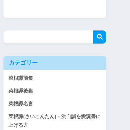
カテゴリー
菜根譚前集
菜根譚後集
菜根譚名言
菜根譚(さいこんたん)・洪自誠を愛読書に
上げる方