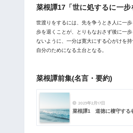
菜根譚17「世に処するに一步
世渡りをするには、先を争うとき人に一歩
歩を退くことが、とりもなおさず後に一歩
ないように、一分は寛大にする心がけを持
自分のためになる土台となる。
菜根譚前集(名言・要約)
2023年2月17日
菜根譚1 道徳に棲守する