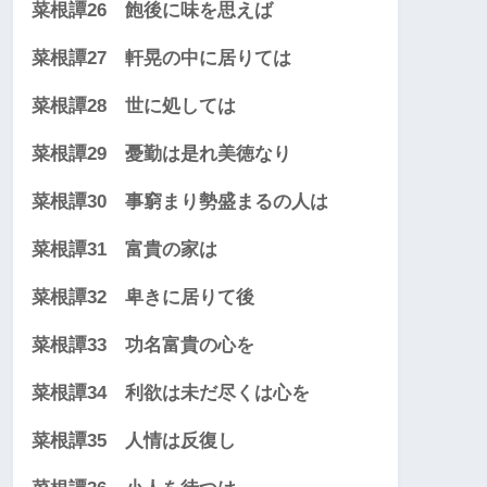
菜根譚26 飽後に味を思えば
菜根譚27 軒晃の中に居りては
菜根譚28 世に処しては
菜根譚29 憂勤は是れ美徳なり
菜根譚30 事窮まり勢盛まるの人は
菜根譚31 富貴の家は
菜根譚32 卑きに居りて後
菜根譚33 功名富貴の心を
菜根譚34 利欲は未だ尽くは心を
菜根譚35 人情は反復し