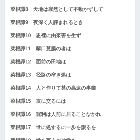
菜根譚8 天地は寂然として不動かずして
菜根譚9 夜深く人靜まれるとき
菜根譚10 恩裡に由來害を生ず
菜根譚11 藜口莧腸の者は
菜根譚12 面前の田地は
菜根譚13 径路の窄き処は
菜根譚14 人と作りて甚の高遠の事業
菜根譚15 友に交るには
菜根譚16 寵利は人前に居ることなかれ
菜根譚17 世に処するに一步を譲るを