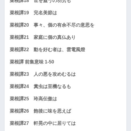
菜根譚18 世を蓋うの功労も
菜根譚19 完名美節は
菜根譚20 事々、個の有余不尽の意思を
菜根譚21 家庭に個の真仏あり
菜根譚22 動を好む者は、雲電風燈
菜根譚 前集意味 1-50
菜根譚23 人の悪を攻めむるは
菜根譚24 糞虫は至機なるも
菜根譚25 玲高伝傲は
菜根譚26 飽後に味を思えば
菜根譚27 軒晃の中に居りては