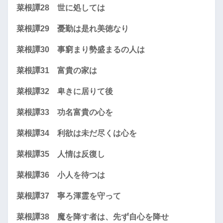
菜根譚28 世に処しては
菜根譚29 憂勤は是れ美徳なり
菜根譚30 事窮まり勢盛まるの人は
菜根譚31 富貴の家は
菜根譚32 卑きに居りて後
菜根譚33 功名富貴の心を
菜根譚34 利欲は未だ尽くは心を
菜根譚35 人情は反復し
菜根譚36 小人を待つは
菜根譚37 寧ろ渾霊を守って
菜根譚38 魔を降す者は、先ず自心を降せ