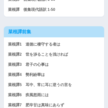
菜根譚 後集現代語訳 1-50
菜根譚前集
菜根譚1 道徳に棲守する者は
菜根譚2 世を渉ることを浅ければ
菜根譚3 君子の心事は
菜根譚4 勢利紛華は
菜根譚5 耳中、常に耳に逆うの言を
菜根譚6 疾風怒雨には
菜根譚7 肥辛甘は真味にあらず