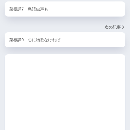
菜根譚7 鳥語虫声も
次の記事
菜根譚9 心に物欲なければ