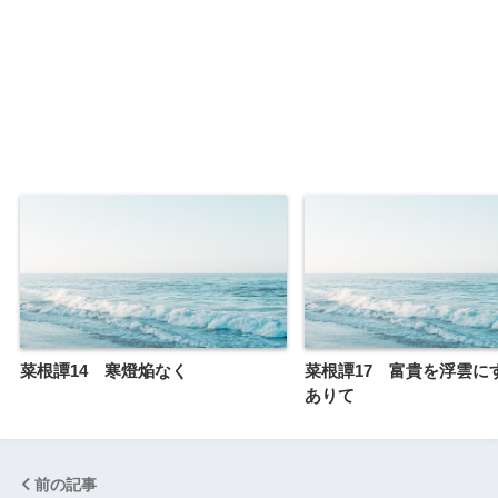
菜根譚14 寒燈焔なく
菜根譚17 富貴を浮雲に
ありて
前の記事