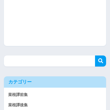
カテゴリー
菜根譚前集
菜根譚後集