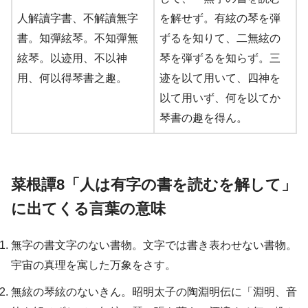
人解讀字書、不解讀無字
を解せず。有絃の琴を弾
書。知彈絃琴。不知彈無
ずるを知りて、二無絃の
絃琴。以迹用、不以神
琴を弾ずるを知らず。三
用、何以得琴書之趣。
迹を以て用いて、四神を
以て用いず、何を以てか
琴書の趣を得ん。
菜根譚8「人は有字の書を読むを解して」
に出てくる言葉の意味
無字の書文字のない書物。文字では書き表わせない書物。
宇宙の真理を寓した万象をさす。
無絃の琴絃のないきん。昭明太子の陶淵明伝に「淵明、音