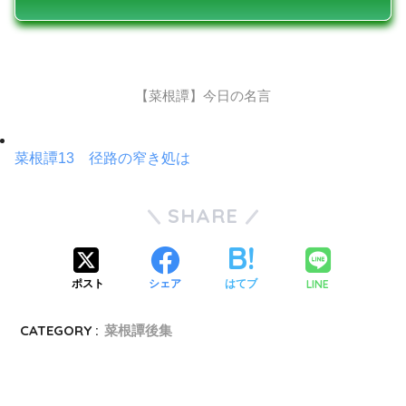
【菜根譚】今日の名言
菜根譚13 径路の窄き処は
SHARE
LINE
ポスト
シェア
はてブ
CATEGORY :
菜根譚後集