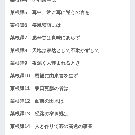
菜根譚5 耳中、常に耳に逆うの言を
菜根譚6 疾風怒雨には
菜根譚7 肥辛甘は真味にあらず
菜根譚8 天地は寂然として不動かずして
菜根譚9 夜深く人靜まれるとき
菜根譚10 恩裡に由來害を生ず
菜根譚11 藜口莧腸の者は
菜根譚12 面前の田地は
菜根譚13 径路の窄き処は
菜根譚14 人と作りて甚の高遠の事業