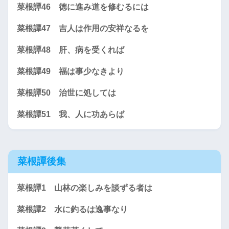
菜根譚46 徳に進み道を修むるには
菜根譚47 吉人は作用の安祥なるを
菜根譚48 肝、病を受くれば
菜根譚49 福は事少なきより
菜根譚50 治世に処しては
菜根譚51 我、人に功あらば
菜根譚後集
菜根譚1 山林の楽しみを談ずる者は
菜根譚2 水に釣るは逸事なり