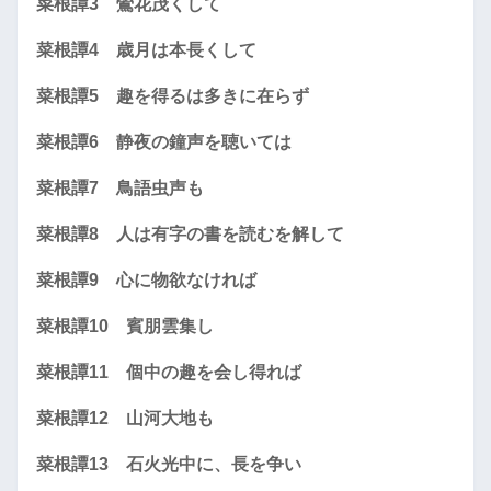
菜根譚3 鶯花茂くして
菜根譚4 歳月は本長くして
菜根譚5 趣を得るは多きに在らず
菜根譚6 静夜の鐘声を聴いては
菜根譚7 鳥語虫声も
菜根譚8 人は有字の書を読むを解して
菜根譚9 心に物欲なければ
菜根譚10 賓朋雲集し
菜根譚11 個中の趣を会し得れば
菜根譚12 山河大地も
菜根譚13 石火光中に、長を争い