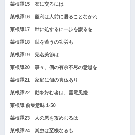
菜根譚15 友に交るには
菜根譚16 寵利は人前に居ることなかれ
菜根譚17 世に処するに一步を譲るを
菜根譚18 世を蓋うの功労も
菜根譚19 完名美節は
菜根譚20 事々、個の有余不尽の意思を
菜根譚21 家庭に個の真仏あり
菜根譚22 動を好む者は、雲電風燈
菜根譚 前集意味 1-50
菜根譚23 人の悪を攻めむるは
菜根譚24 糞虫は至機なるも