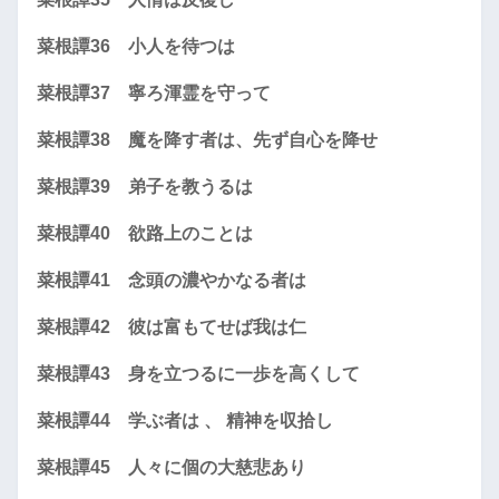
菜根譚36 小人を待つは
菜根譚37 寧ろ渾霊を守って
菜根譚38 魔を降す者は、先ず自心を降せ
菜根譚39 弟子を教うるは
菜根譚40 欲路上のことは
菜根譚41 念頭の濃やかなる者は
菜根譚42 彼は富もてせば我は仁
菜根譚43 身を立つるに一歩を高くして
菜根譚44 学ぶ者は 、 精神を収拾し
菜根譚45 人々に個の大慈悲あり