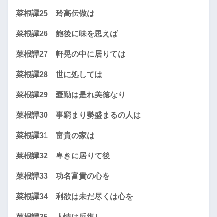
菜根譚25 玲高伝傲は
菜根譚26 飽後に味を思えば
菜根譚27 軒晃の中に居りては
菜根譚28 世に処しては
菜根譚29 憂勤は是れ美徳なり
菜根譚30 事窮まり勢盛まるの人は
菜根譚31 富貴の家は
菜根譚32 卑きに居りて後
菜根譚33 功名富貴の心を
菜根譚34 利欲は未だ尽くは心を
菜根譚35 人情は反復し